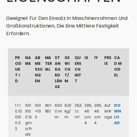
Geeignet Für Den Einsatz In Maschinenrahmen Und
Großkonstruktionen, Die Eine Mittlere Festigkeit
Erfordern.
PR
NA
AB
MA
ST
GE
QU
IX
IY
PRE
CA
OD
ME
ME
TER
AN
WI
ERS
IS
D M
UK
SSU
IAL
DA
CH
CH
OD
T I
NG
RD
T/
NIT
EL
D
EN
LÄN
M
T
GE
1.1.1
100
100
90×
600
6,91
25,5
295,
295,
Auf
DO
0.10
X10
×10
180
0 m
kg/
1 c
46
46
Anfr
WN
010
0 Si
0
m
m
m²
cm
cm
age
LO
0.0
gm
4
4
AD
2
a Pr
ofil