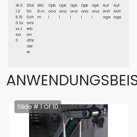
16.0
25x1
Ø10
Opti
Opti
Opti
Opti
Opti
Auf
Auf
1.0
50
9 m
ona
ona
ona
ona
ona
Anfr
Anfr
6.15
Sch
m
l
l
l
l
l
age
age
0.0x
arni
xx.x
erb
xxx.
an
0
dför
der
er​
ANWENDUNGSBEIS
Slide # 1 Of 10