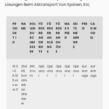
Lösungen Beim Abtransport Von Spänen, Etc.
PR
NA
ROL
FÖ
FÖ
FÖ
MA
SEI
PRE
CA
OD
ME
LEN
RDE
RDE
RDE
X S
TE
IS
D M
UK
DU
RB
RB
RB
PEE
NB
OD
T I
RC
AN
AN
AN
D
ARR
EL
D
HM
DB
DLÄ
DH
IER
ESS
REI
NG
ÖH
E
ER
TE
E
E
16.0
25x1
Ø10
Opti
Opti
Opti
Opti
Opti
Auf
Auf
1.0
05
9 m
ona
ona
ona
ona
ona
Anfr
Anfr
6.10
Sch
m
l
l
l
l
l
age
age
5.xx
arni
x.xx
erb
xx.0
an
dför
der
er