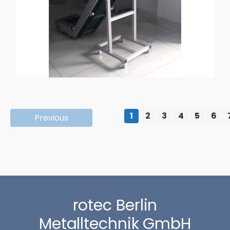
1
2
3
4
5
6
Previous
rotec Berlin
Metalltechnik GmbH